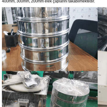
400mm, 300mm, 200mm elek çaplarını takabilmektedir.