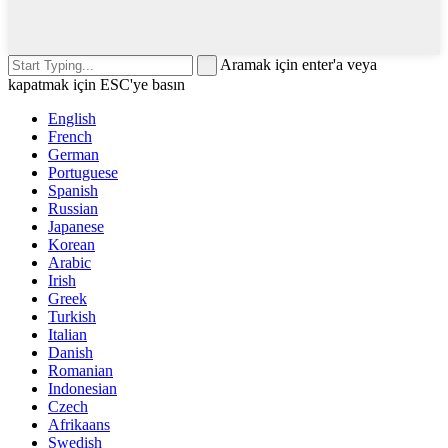
Aramak için enter'a veya
kapatmak için ESC'ye basın
English
French
German
Portuguese
Spanish
Russian
Japanese
Korean
Arabic
Irish
Greek
Turkish
Italian
Danish
Romanian
Indonesian
Czech
Afrikaans
Swedish