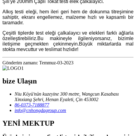
Şili'ye 200mm Çaplı Tokat testi elek çalkalayıcı.
Alkış testi eleği, hem ileri geri hem de dokunma titreşimine
sahiptir, ekranı engellemez, malzeme hızlı ve kapsamlı bir
taramadır.
Çeşitli tiplerde test eleği çalkalayıcı ve elekleri farklı ağlarla
özelleştirebiliriz.Bu makineyle ilgileniyorsanız, bizimle
iletişime geçmekten çekinmeyin.Büyük miktarlarda mal
stokta mevcuttur ve teslimat hızlıdır!
Gönderim zamanı: Temmuz-03-2023
bize Ulaşın
Niu Köyü'nün kuzeyine 300 metre, Wangcun Kasabası
Xinxiang Şehri, Henan Eyaleti, Çin 453002
86-0373-7188877
info@cnhongdagroup.com
YENİ MEKTUP