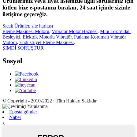
Ürünlerimiz veya fiyat listemizle ilgili sorularınız için
lütfen bize e-postanızı bırakın, 24 saat içinde sizinle
iletişime geçeceğiz.
Sıcak Ürünler
,
site haritası
Eleme Makinesi Motoru
,
Vibratör Motor Haznesi
,
Mini Toz Vidalı
Besleyici
,
Elektrik Motorlu Vibratör
,
Patlama Korumalı Vibratör
Motoru
,
Endüstriyel Eleme Makinesi
,
ŞİMDİ SORUŞTUR
Sosyal
© Copyright - 2010-2022 : Tüm Hakları Saklıdır.
Eposta gönder
Naber
x