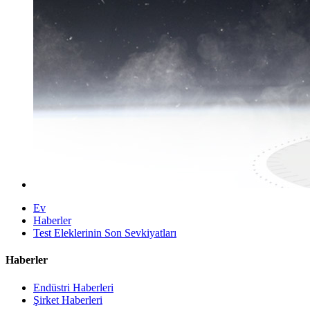
Ev
Haberler
Test Eleklerinin Son Sevkiyatları
Haberler
Endüstri Haberleri
Şirket Haberleri