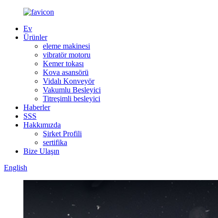
Ev
Ürünler
eleme makinesi
vibratör motoru
Kemer tokası
Kova asansörü
Vidalı Konveyör
Vakumlu Besleyici
Titreşimli besleyici
Haberler
SSS
Hakkımızda
Şirket Profili
sertifika
Bize Ulaşın
English