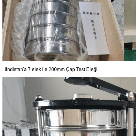
Hindistan'a 7 elek ile 200mm Çap Test Eleği