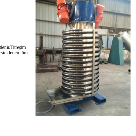
lenir.Titreşim
desteklenen tüm