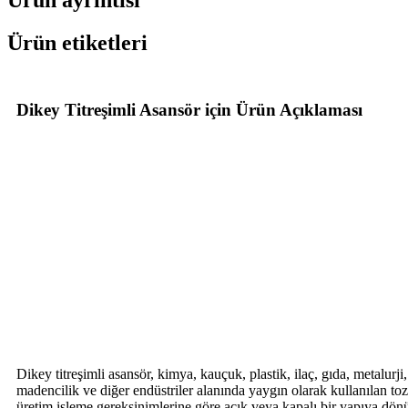
Ürün etiketleri
Dikey Titreşimli Asansör için Ürün Açıklaması
Dikey titreşimli asansör, kimya, kauçuk, plastik, ilaç, gıda, metalurji
madencilik ve diğer endüstriler alanında yaygın olarak kullanılan toz,
üretim işleme gereksinimlerine göre açık veya kapalı bir yapıya dön