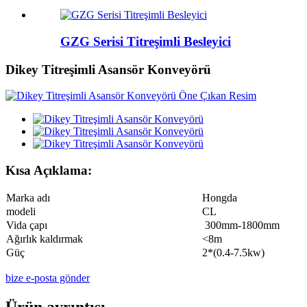
GZG Serisi Titreşimli Besleyici
Dikey Titreşimli Asansör Konveyörü
Kısa Açıklama:
Marka adı
Hongda
modeli
CL
Vida çapı
300mm-1800mm
Ağırlık kaldırmak
<8m
Güç
2*(0.4-7.5kw)
bize e-posta gönder
Ürün ayrıntısı