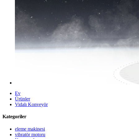
Ev
Ürünler
Vidalı Konveyör
Kategoriler
eleme makinesi
vibratör motoru