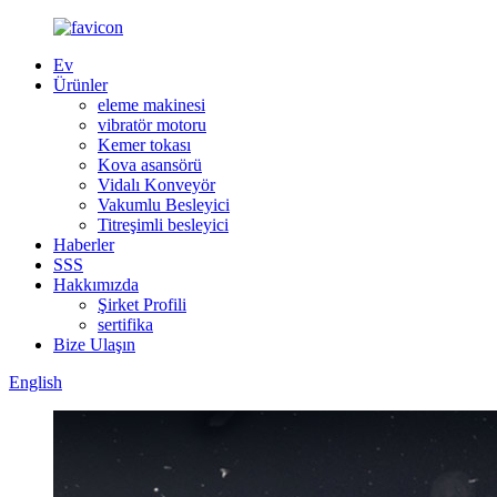
Ev
Ürünler
eleme makinesi
vibratör motoru
Kemer tokası
Kova asansörü
Vidalı Konveyör
Vakumlu Besleyici
Titreşimli besleyici
Haberler
SSS
Hakkımızda
Şirket Profili
sertifika
Bize Ulaşın
English